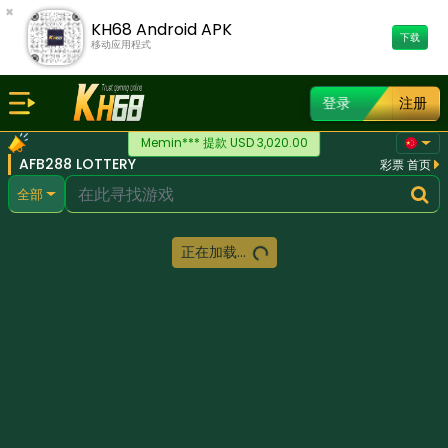
×
KH68 Android APK
下载
移动应用程式
登录
注册
Memin*** 提款 USD 3,020.00
AFB288 LOTTERY
彩票 首页
全部
正在加载...