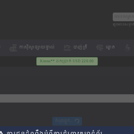
ភ្លេចលេខសម្ងាត
ម
កាស៊ីណូផ្សាយផ្ទាល់
បាញ់ត្រី
ឆ្នោត
កំពុងផ្ទុក...