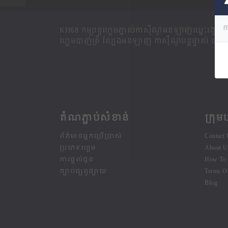
ក
KH68 កម្សាន្តហ្គេមភ្នាល់កាស៊ីណូអនឡាញឈ្នះរង្វ
ហ្គេមបាញ់ត្រី ល្បែងអនឡាញ កាស៊ីណូបន្តផ្ទាល់ ជល់
តំណភ្ជាប់សំខាន់
ក្រុម
ព័ត៌មានអ្នកប្រើប្រាស់
Contact
ប្រភេទហ្គេម
About U
ការផ្តល់ជូន
How To 
ច្បាប់ផ្សព្វផ្សាយ
Terms O
Blog