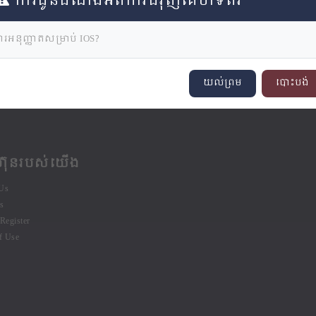
ការជូនដំណឹងអំពីការជំរុញគេហទំព័រ
ារអនុញ្ញាតសម្រាប់ IOS?
ាន់ លេងហ្គេមជាមួយគេហទំព័រផ្ទាល់ មិនមានការបោកប្រាស់។ ហ្គេមល្ប
មាន់ បាល់ទាត់ និងហ្គេមផ្សេងៗជាច្រើនប្រភេទទៀត។
យល់ព្រម
បោះបង់
ហ៊ុន​របស់​យើង
 Us
s
Register
f Use