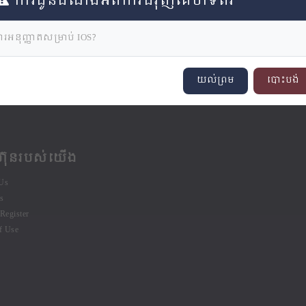
ការជូនដំណឹងអំពីការជំរុញគេហទំព័រ
ារអនុញ្ញាតសម្រាប់ IOS?
ាន់ លេងហ្គេមជាមួយគេហទំព័រផ្ទាល់ មិនមានការបោកប្រាស់។ ហ្គេមល្ប
មាន់ បាល់ទាត់ និងហ្គេមផ្សេងៗជាច្រើនប្រភេទទៀត។
យល់ព្រម
បោះបង់
ហ៊ុន​របស់​យើង
 Us
s
Register
f Use