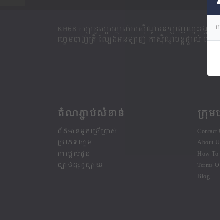
ក
KH68 កម្សាន្តហ្គេមភ្នាល់កាស៊ីណូអនឡាញឈ្នះរង្វ
ហ្គេមបាញ់ត្រី ល្បែងអនឡាញ កាស៊ីណូបន្តផ្ទាល់ ជល់
តំណភ្ជាប់សំខាន់
ក្រុម
ព័ត៌មានអ្នកប្រើប្រាស់
Contact
ប្រភេទហ្គេម
About U
ការផ្តល់ជូន
How To 
ច្បាប់ផ្សព្វផ្សាយ
Terms O
Blog