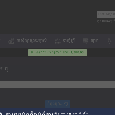
ភ្លេចលេខសម្ងាត
ម
កាស៊ីណូផ្សាយផ្ទាល់
បាញ់ត្រី
ឆ្នោត
 តុ
កំពុងផ្ទុក...