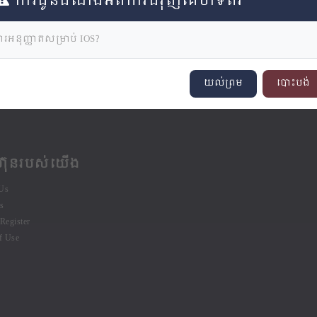
ការជូនដំណឹងអំពីការជំរុញគេហទំព័រ
ារអនុញ្ញាតសម្រាប់ IOS?
ាន់ លេងហ្គេមជាមួយគេហទំព័រផ្ទាល់ មិនមានការបោកប្រាស់។ ហ្គេមល្ប
មាន់ បាល់ទាត់ និងហ្គេមផ្សេងៗជាច្រើនប្រភេទទៀត។
យល់ព្រម
បោះបង់
ហ៊ុន​របស់​យើង
 Us
s
Register
f Use