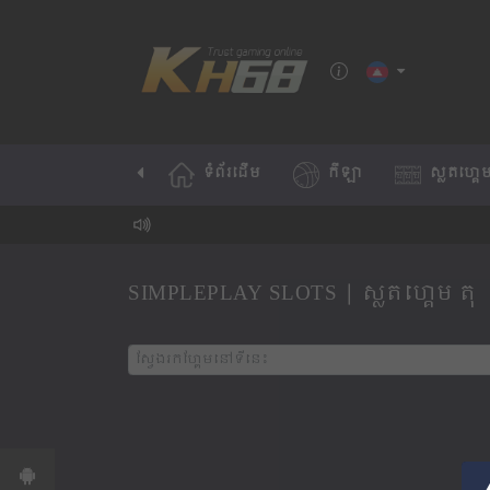
ទំព័រដើម
កីឡា
ស្លតហ្គេ
SIMPLEPLAY SLOTS | ស្លតហ្គេម តុ