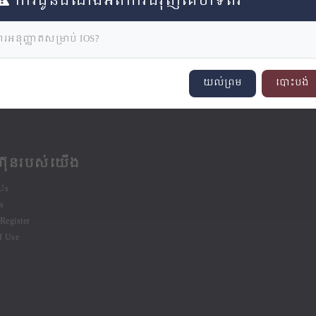
ការជូនដំណឹងអំពីការជំរុញគេហទំព័រ
ារអនុញ្ញាតសម្រាប់ IOS?
ាន់ លេងហ្គេមជាមួយគេហទំព័រផ្ទាល់ មិនមានការបោកប្រាស់។ ហ្គេមល្ប
មាន់ បាល់ទាត់ និងហ្គេមផ្សេងៗជាច្រើនប្រភេទទៀត។
យល់ព្រម
បោះបង់
ហ៊ុន​របស់​យើង
 Us
s
Register
f Use