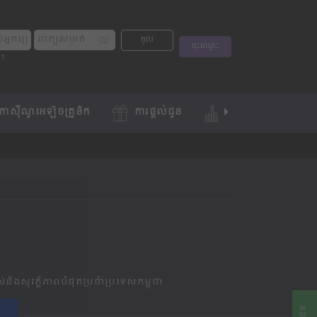
ចូល
ចុះឈ្មោះ
់?
កាស៊ីណូអេឡិចត្រូនិក
ការផ្តល់ជូន
ការប្រកួត
ល
់​និងសុវត្តិភាពបំផុតប្រចំាប្រទេស​កម្ពុជា