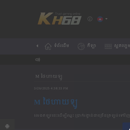
ទំព័រដើម
កីឡា
ស្លតហ្គេ
M ថៃហាយឡូ
3/26/2025 4:38:33 PM
M ថៃហាយឡូ
លេងឥឡូវនេះដេីម្បីឈ្នះ ប្រាក់រង្វាន់ជាច្រេីនត្រឡប់ទៅវិញ