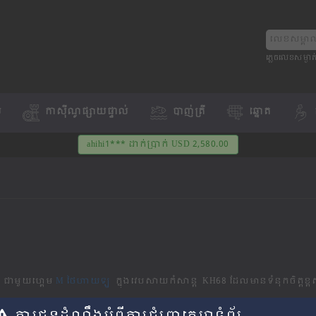
ភ្លេចលេខសម្ងាត
ម
កាស៊ីណូផ្សាយផ្ទាល់
បាញ់ត្រី
ឆ្នោត
​​ ជាមួយហ្គេម
M ថៃហាយឡូ
​​ ក្នុងវេបសាយកំសាន្ដ​​ KH68 ដែលមានទំនុកចិត្តខ្ពស