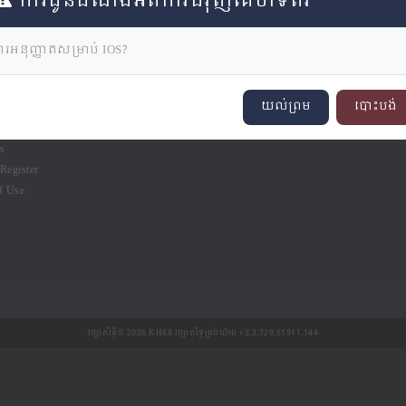
ការជូនដំណឹងអំពីការជំរុញគេហទំព័រ
ារអនុញ្ញាតសម្រាប់ IOS?
ហ៊ុន​របស់​យើង
យល់ព្រម
បោះបង់
 Us
s
Register
f Use
រក្សាសិទ្ធិ©
2026 KH68 រក្សា​សិទ្ធ​គ្រប់យ៉ាង v3.3.729.51911.144