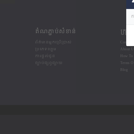
ក
តំណភ្ជាប់សំខាន់
ក្រុម
ព័ត៌មានអ្នកប្រើប្រាស់
Contact
ប្រភេទហ្គេម
About U
ការផ្តល់ជូន
How To 
ច្បាប់ផ្សព្វផ្សាយ
Terms O
Blog