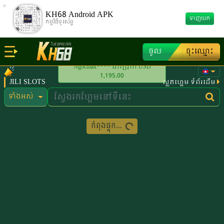
×
KH68 Android APK
ទាញយក
កម្មវិធីទូរស័ព្ទ
ចូល
ចុះឈ្មោះ
Ngocmax**** ដកប្រាក់ USD
1,195.00
JILI SLOTS
ស្លតហ្គេម ទំព័រដើម
ទាំងអស់
កំពុងផ្ទុក...