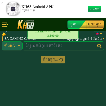
×
KH68 Android APK
ទាញយក
កម្មវិធីទូរស័ព្ទ
ចូល
ចុះឈ្មោះ
Cothienl**** ដាក់ប្រាក់ USD
3,890.00
SA GAMING CASINO
កាស៊ីណូផ្សាយផ្ទាល់ ទំព័រដើម
ទាំងអស់
កំពុងផ្ទុក...