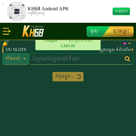
×
KH68 Android APK
ទាញយក
កម្មវិធីទូរស័ព្ទ
ចូល
ចុះឈ្មោះ
Trongtha***** ដកប្រាក់ USD
2,665.00
UU SLOTS
ស្លតហ្គេម ទំព័រដើម
ទាំងអស់
កំពុងផ្ទុក...